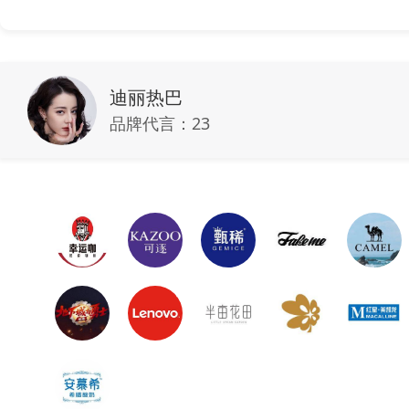
迪丽热巴
品牌代言：
23