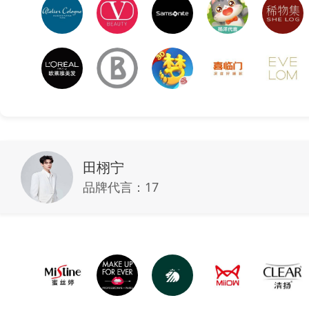
田栩宁
品牌代言：
17