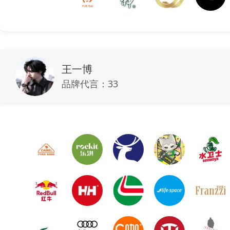
王一博
品牌代言：
33